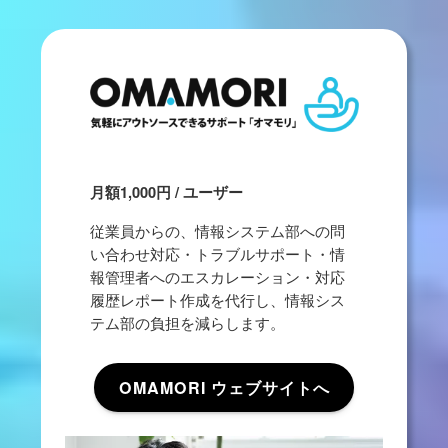
識できない方法による個人情報の取得を行っております。
クッキーとは、ご本人のパソコンとホームページとの間でやり取
りする小さな情報ファイルのことをいい、ホームページの内容や
ご提供するサービスをよりご満足いただけるように改良するため
にのみ使用いたします。
Webビーコンとはクッキーと一緒に機能し、ご本人のコンピュー
タからのアクセス状況を把握して、 Webページの閲覧状況等に
関する統計を取ることができる技術です。
月額1,000円 / ユーザー
なお、これらのクッキー、Webビーコンによってご本人およびご
本人のコンピュータを特定できる情報を収集することはありませ
従業員からの、情報システム部への問
んが、クッキー、Webビーコンの使用を希望されない場合は、ご
い合わせ対応・トラブルサポート・情
使用されているブラウザの設定を行うことで使用を中止すること
報管理者へのエスカレーション・対応
ができます。
履歴レポート作成を代行し、情報シス
テム部の負担を減らします。
9. 個人情報保護方針
OMAMORI ウェブサイトへ
当社ホームページの個人情報保護方針をご覧下さい。