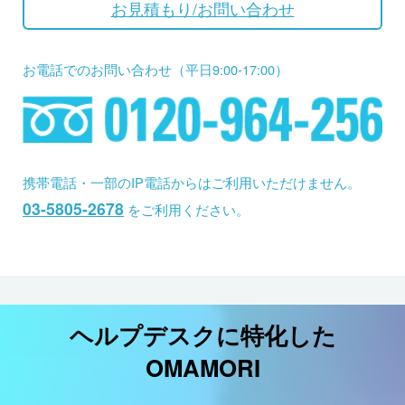
お見積もり/お問い合わせ
7. 保有個人データの開示等および問い合
わせ窓口について
お電話でのお問い合わせ（平日9:00-17:00）
ご本人からの求めにより、当社が保有する保有個人データに関す
る開示、利用目的の通知、内容の訂正・追加または削除、利用停
止、消去、第三者提供の停止および第三者提供記録の開示(以
下、開示等という)に応じます。
携帯電話・一部のIP電話からはご利用いただけません。
03-5805-2678
をご利用ください。
開示等に応ずる窓口は、下記「当社の個人情報の取扱いに関する
苦情、相談等の問合せ先」を参照してください。
8. 本人が容易に認識できない方法による
ヘルプデスクに特化した
個人情報の取得
OMAMORI
クッキーやウェブビーコン等を用いるなどして、本人が容易に認