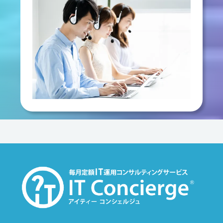
10. 当社の個人情報の取扱いに関する苦
情、相談等の問合せ先
窓口の名称
個人情報問合せ窓口
連絡先
お問い合わせ窓口担当：営業部
住所：東京都文京区本郷2-35-10 本郷瀬川
ビル 5F
電話：03-5805-2678 / FAX：03-5805-2679
電子メール：privacy
checkfield.co.jp