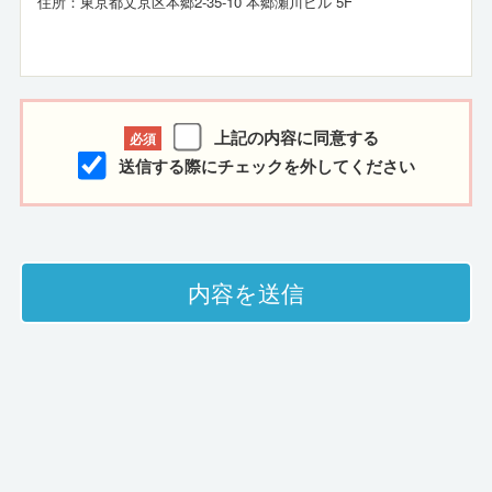
住所：東京都文京区本郷2-35-10 本郷瀬川ビル 5F
2. 個人情報保護管理者（若しくはその代
理人）の氏名又は職名、所属及び連絡先
上記の内容に同意する
必須
送信する際にチェックを外してください
個人情報保護管理者：営業部 部長
電子メール：privacy
checkfield.co.jp
電話番号：03-5805-2678
内容を送信
3. 個人情報の利用目的
お問合せ情報
お問い合わせいただいた内容に回答するた